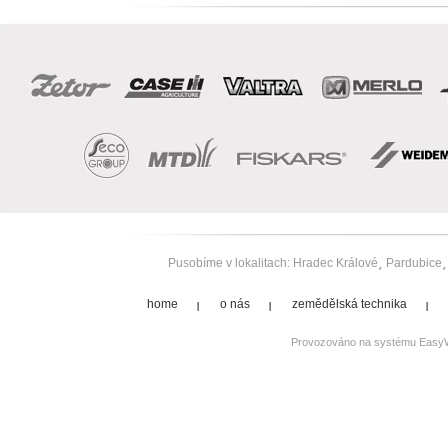
Pusobíme v lokalitach:
Hradec Králové
Pardubice
home
o nás
zemědělská technika
Provozováno na systému
Easy