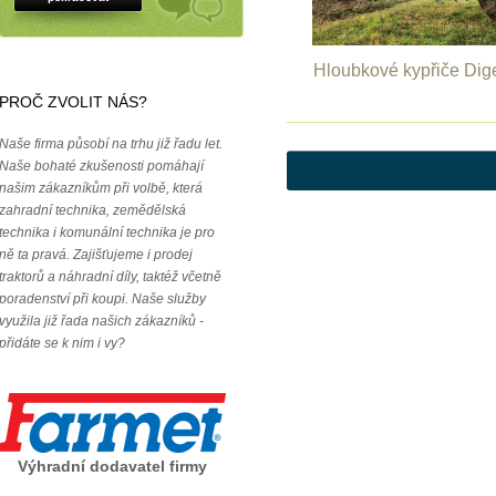
Hloubkové kypřiče Dig
PROČ ZVOLIT NÁS?
Naše firma působí na trhu již řadu let.
Naše bohaté zkušenosti pomáhají
našim zákazníkům při volbě, která
zahradní technika, zemědělská
technika i komunální technika je pro
ně ta pravá. Zajišťujeme i prodej
traktorů a náhradní díly, taktéž včetně
poradenství při koupi. Naše služby
využila již řada našich zákazníků -
přidáte se k nim i vy?
Výhradní dodavatel firmy