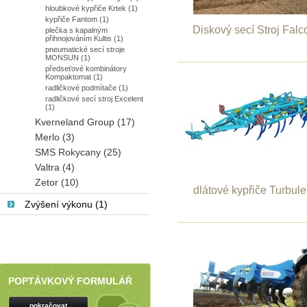
hloubkové kypřiče Krtek (1)
kypřiče Fantom (1)
Diskový secí Stroj Falc
plečka s kapalným
přihnojováním Kultis (1)
pneumatické secí stroje
MONSUN (1)
předseťové kombinátory
Kompaktomat (1)
radličkové podmítače (1)
radličkové secí stroj Excelent
(1)
Kverneland Group (17)
Merlo (3)
SMS Rokycany (25)
Valtra (4)
Zetor (10)
dlátové kypřiče Turbule
Zvýšení výkonu (1)
POPTÁVKOVÝ FORMULÁŘ
pokračovat