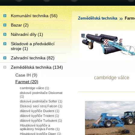
Komunální technika (56)
Zemědělská technika
Farm
Bazar (2)
Náhradní díly (1)
Skladové a předváděcí
stroje (1)
Zahradní technika (82)
Zemědělská technika (134)
Case IH (9)
cambridge válce
Farmet (20)
cambridge válce (1)
diskové podmítače Diskomat
(1)
diskové podmítače Softer (1)
Diskový secí stroj Falcon (1)
dlátové kypřiče Duolent (1)
dlátové kypřiče Triolent (1)
dlátové kypřiče Turbulent (1)
Hloubkové kypřiče a
aplikátory hnojiva Fertis (1)
Hloubkové kypřiče Diger (1)