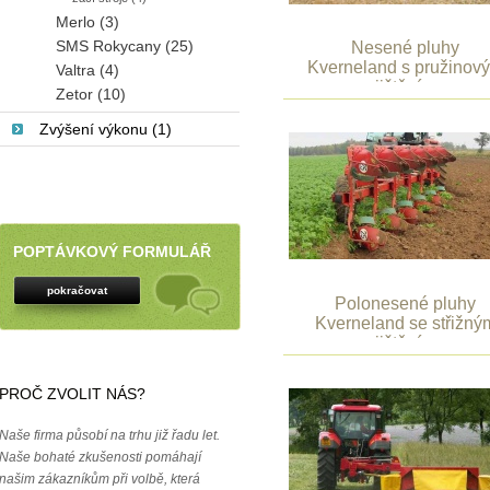
Merlo (3)
SMS Rokycany (25)
Nesené pluhy
Kverneland s pružinov
Valtra (4)
jištěním
Zetor (10)
Zvýšení výkonu (1)
POPTÁVKOVÝ FORMULÁŘ
pokračovat
Polonesené pluhy
Kverneland se střižný
jištěním
PROČ ZVOLIT NÁS?
Naše firma působí na trhu již řadu let.
Naše bohaté zkušenosti pomáhají
našim zákazníkům při volbě, která