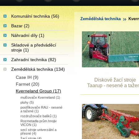
Komunální technika (56)
Zemědělská technika
Kvern
Bazar (2)
Náhradní díly (1)
Skladové a předváděcí
stroje (1)
Zahradní technika (82)
Zemědělská technika (134)
Case IH (9)
Diskové žací stroje
Farmet (20)
Taarup - nesené a taže
Kverneland Group (17)
mulčovače Kverneland (1)
pluhy (5)
postřikovače RAU - nesené
a tažené (1)
rozdružovače balíků (1)
Rozmetadla prům.hnojiv
VICON (1)
secí stroje univerzální a
přesné (4)
žací stroje (4)