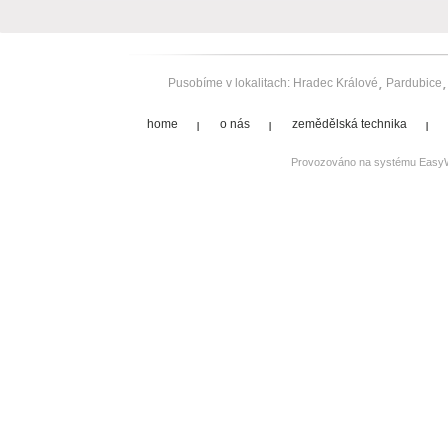
Pusobíme v lokalitach:
Hradec Králové
Pardubice
home
o nás
zemědělská technika
Provozováno na systému
Easy