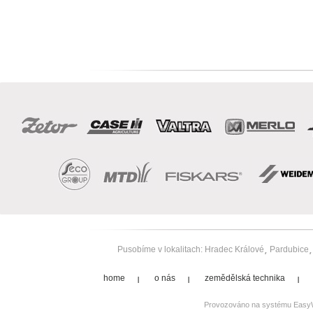
Pusobíme v lokalitach:
Hradec Králové
Pardubice
home
o nás
zemědělská technika
Provozováno na systému
Easy