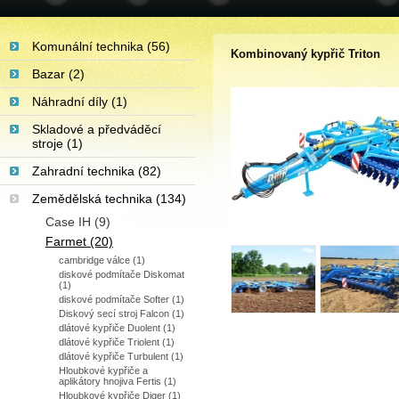
Komunální technika (56)
Kombinovaný kypřič Triton
Bazar (2)
Náhradní díly (1)
Skladové a předváděcí
stroje (1)
Zahradní technika (82)
Zemědělská technika (134)
Case IH (9)
Farmet (20)
cambridge válce (1)
diskové podmítače Diskomat
(1)
diskové podmítače Softer (1)
Diskový secí stroj Falcon (1)
dlátové kypřiče Duolent (1)
dlátové kypřiče Triolent (1)
dlátové kypřiče Turbulent (1)
Hloubkové kypřiče a
aplikátory hnojiva Fertis (1)
Hloubkové kypřiče Diger (1)