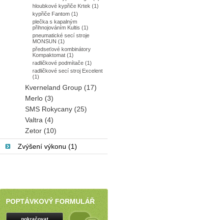
hloubkové kypřiče Krtek (1)
kypřiče Fantom (1)
plečka s kapalným
přihnojováním Kultis (1)
pneumatické secí stroje
MONSUN (1)
předseťové kombinátory
Kompaktomat (1)
radličkové podmítače (1)
radličkové secí stroj Excelent
(1)
Kverneland Group (17)
Merlo (3)
SMS Rokycany (25)
Valtra (4)
Zetor (10)
Zvýšení výkonu (1)
POPTÁVKOVÝ FORMULÁŘ
pokračovat