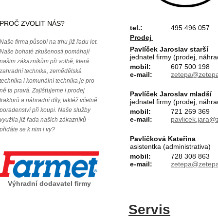
PROČ ZVOLIT NÁS?
tel.:
495 496 057
Prodej
Naše firma působí na trhu již řadu let.
Pavlíček Jaroslav starší
Naše bohaté zkušenosti pomáhají
jednatel firmy (prodej, náhra
našim zákazníkům při volbě, která
mobil:
607 500 198
zahradní technika, zemědělská
e-mail:
zetepa@zetepa
technika i komunální technika je pro
ně ta pravá. Zajišťujeme i prodej
Pavlíček Jaroslav mladší
traktorů a náhradní díly, taktéž včetně
jednatel firmy (prodej, náhra
poradenství při koupi. Naše služby
mobil:
721 269 369
e-mail:
pavlicek.jara@
využila již řada našich zákazníků -
přidáte se k nim i vy?
Pavlíčková Kateřina
asistentka (administrativa)
mobil:
728 308 863
e-mail:
zetepa@zetepa
Výhradní dodavatel firmy
Servis