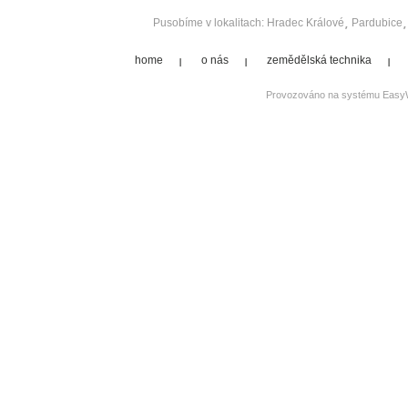
Pusobíme v lokalitach:
Hradec Králové
Pardubice
home
o nás
zemědělská technika
Provozováno na systému
Easy