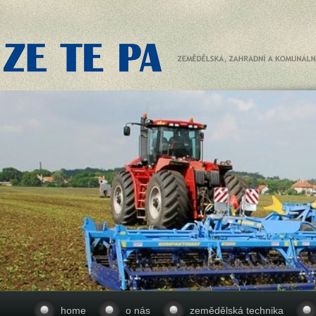
home
o nás
zemědělská technika