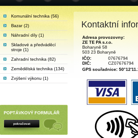
Komunální technika (56)
Kontaktní inf
Bazar (2)
Náhradní díly (1)
Adresa provozovny:
ZE TE PA s.r.o.
Skladové a předváděcí
Boharyně 58
stroje (1)
503 23 Boharyně
IČO:
07676794
Zahradní technika (82)
DIČ:
CZ07676794
Zemědělská technika (134)
GPS souřadnice: 50°12'11.
Zvýšení výkonu (1)
POPTÁVKOVÝ FORMULÁŘ
pokračovat