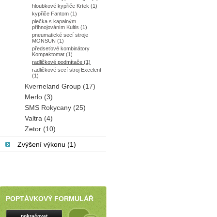
hloubkové kypřiče Krtek (1)
kypřiče Fantom (1)
plečka s kapalným
přihnojováním Kultis (1)
pneumatické secí stroje
MONSUN (1)
předseťové kombinátory
Kompaktomat (1)
radličkové podmítače (1)
radličkové secí stroj Excelent
(1)
Kverneland Group (17)
Merlo (3)
SMS Rokycany (25)
Valtra (4)
Zetor (10)
Zvýšení výkonu (1)
POPTÁVKOVÝ FORMULÁŘ
pokračovat