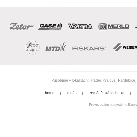
Pusobíme v lokalitach:
Hradec Králové
Pardubice
home
o nás
zemědělská technika
Provozováno na systému
Easy