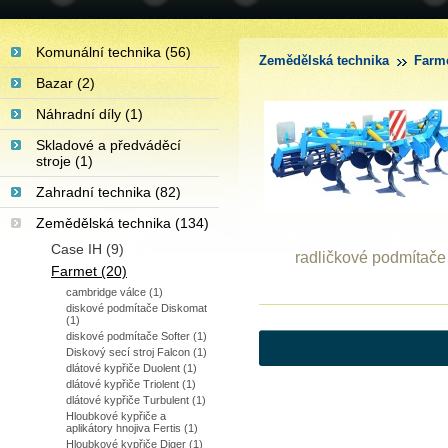
Komunální technika (56)
Zemědělská technika
Farm
Bazar (2)
Náhradní díly (1)
Skladové a předváděcí
stroje (1)
Zahradní technika (82)
Zemědělská technika (134)
Case IH (9)
radličkové podmítače
Farmet (20)
cambridge válce (1)
diskové podmítače Diskomat
(1)
diskové podmítače Softer (1)
Diskový secí stroj Falcon (1)
dlátové kypřiče Duolent (1)
dlátové kypřiče Triolent (1)
dlátové kypřiče Turbulent (1)
Hloubkové kypřiče a
aplikátory hnojiva Fertis (1)
Hloubkové kypřiče Diger (1)