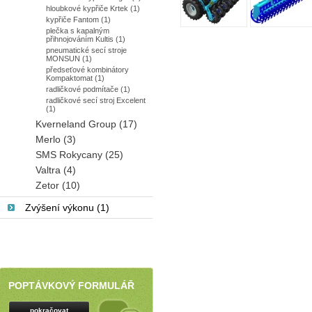
hloubkové kypřiče Krtek (1)
kypřiče Fantom (1)
plečka s kapalným
přihnojováním Kultis (1)
pneumatické secí stroje
MONSUN (1)
předseťové kombinátory
Kompaktomat (1)
radličkové podmítače (1)
radličkové secí stroj Excelent
(1)
Kverneland Group (17)
Merlo (3)
SMS Rokycany (25)
Valtra (4)
Zetor (10)
Zvýšení výkonu (1)
POPTÁVKOVÝ FORMULÁŘ
pokračovat