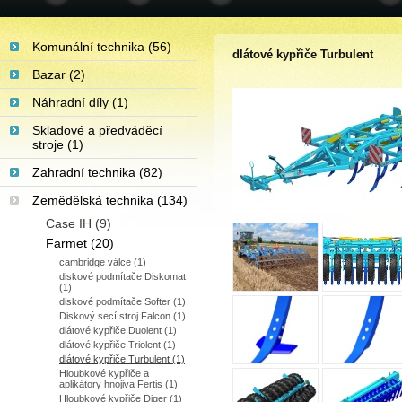
Komunální technika (56)
dlátové kypřiče Turbulent
Bazar (2)
Náhradní díly (1)
Skladové a předváděcí
stroje (1)
Zahradní technika (82)
Zemědělská technika (134)
Case IH (9)
Farmet (20)
cambridge válce (1)
diskové podmítače Diskomat
(1)
diskové podmítače Softer (1)
Diskový secí stroj Falcon (1)
dlátové kypřiče Duolent (1)
dlátové kypřiče Triolent (1)
dlátové kypřiče Turbulent (1)
Hloubkové kypřiče a
aplikátory hnojiva Fertis (1)
Hloubkové kypřiče Diger (1)