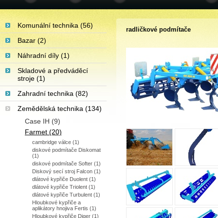
Komunální technika (56)
radličkové podmítače
Bazar (2)
Náhradní díly (1)
Skladové a předváděcí
stroje (1)
Zahradní technika (82)
Zemědělská technika (134)
Case IH (9)
Farmet (20)
cambridge válce (1)
diskové podmítače Diskomat
(1)
diskové podmítače Softer (1)
Diskový secí stroj Falcon (1)
dlátové kypřiče Duolent (1)
dlátové kypřiče Triolent (1)
dlátové kypřiče Turbulent (1)
Hloubkové kypřiče a
aplikátory hnojiva Fertis (1)
Hloubkové kypřiče Diger (1)