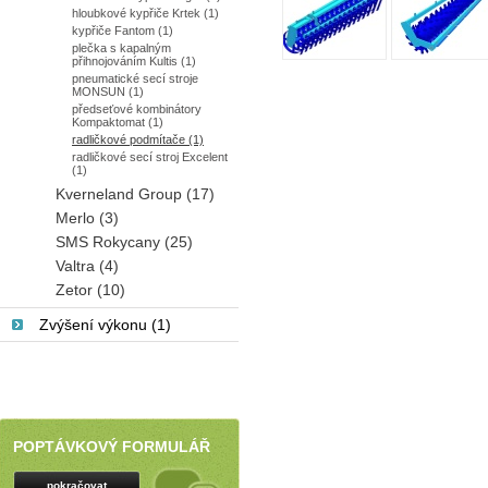
hloubkové kypřiče Krtek (1)
kypřiče Fantom (1)
plečka s kapalným
přihnojováním Kultis (1)
pneumatické secí stroje
MONSUN (1)
předseťové kombinátory
Kompaktomat (1)
radličkové podmítače (1)
radličkové secí stroj Excelent
(1)
Kverneland Group (17)
Merlo (3)
SMS Rokycany (25)
Valtra (4)
Zetor (10)
Zvýšení výkonu (1)
POPTÁVKOVÝ FORMULÁŘ
pokračovat