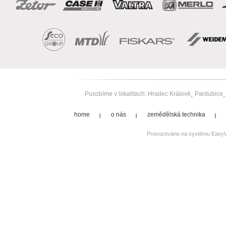
Pusobíme v lokalitach:
Hradec Králové
Pardubice
home
o nás
zemědělská technika
Provozováno na systému
Easy