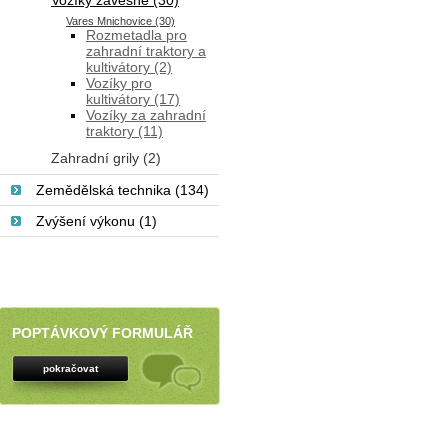
Vozíky závěsné (30)
Vares Mnichovice (30)
Rozmetadla pro
zahradní traktory a
kultivátory (2)
Vozíky pro
kultivátory (17)
Vozíky za zahradní
traktory (11)
Zahradní grily (2)
Zemědělská technika (134)
Zvýšení výkonu (1)
POPTÁVKOVÝ FORMULÁŘ
pokračovat