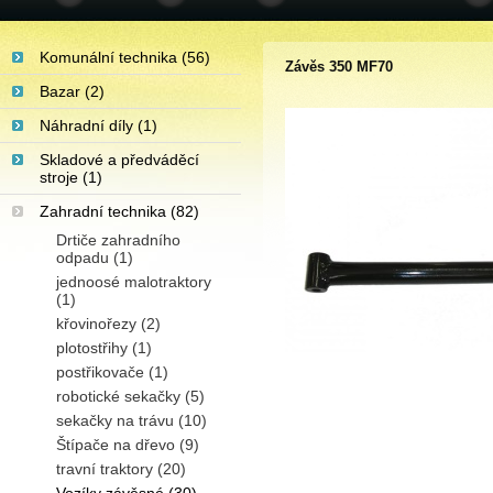
Komunální technika (56)
Závěs 350 MF70
Bazar (2)
Náhradní díly (1)
Skladové a předváděcí
stroje (1)
Zahradní technika (82)
Drtiče zahradního
odpadu (1)
jednoosé malotraktory
(1)
křovinořezy (2)
plotostřihy (1)
postřikovače (1)
robotické sekačky (5)
sekačky na trávu (10)
Štípače na dřevo (9)
travní traktory (20)