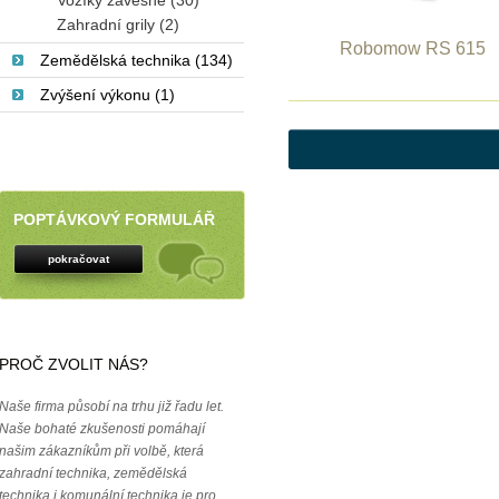
Vozíky závěsné (30)
Zahradní grily (2)
Robomow RS 615
Zemědělská technika (134)
Zvýšení výkonu (1)
POPTÁVKOVÝ FORMULÁŘ
pokračovat
PROČ ZVOLIT NÁS?
Naše firma působí na trhu již řadu let.
Naše bohaté zkušenosti pomáhají
našim zákazníkům při volbě, která
zahradní technika, zemědělská
technika i komunální technika je pro