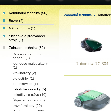
Komunální technika (56)
Zahradní technika
robotick
Bazar (2)
Náhradní díly (1)
Skladové a předváděcí
stroje (1)
Zahradní technika (82)
Drtiče zahradního
odpadu (1)
jednoosé malotraktory
Robomow RC 304
(1)
křovinořezy (2)
plotostřihy (1)
postřikovače (1)
robotické sekačky (5)
sekačky na trávu (10)
Štípače na dřevo (9)
travní traktory (20)