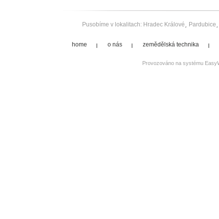
Pusobíme v lokalitach:
Hradec Králové
Pardubice
home
o nás
zemědělská technika
Provozováno na systému
Easy