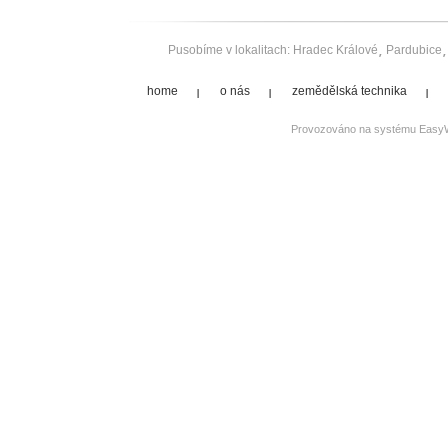
Pusobíme v lokalitach:
Hradec Králové
Pardubice
home
o nás
zemědělská technika
Provozováno na systému
Easy