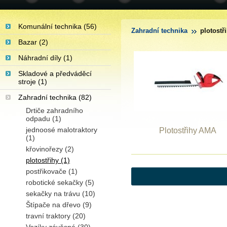
Komunální technika (56)
Zahradní technika
plotostř
Bazar (2)
Náhradní díly (1)
Skladové a předváděcí
stroje (1)
Zahradní technika (82)
Drtiče zahradního
odpadu (1)
jednoosé malotraktory
Plotostřihy AMA
(1)
křovinořezy (2)
plotostřihy (1)
postřikovače (1)
robotické sekačky (5)
sekačky na trávu (10)
Štípače na dřevo (9)
travní traktory (20)