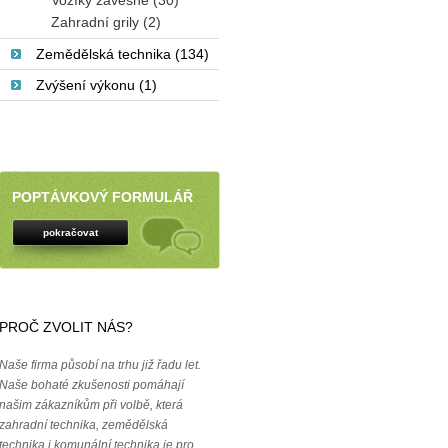
Vozíky závěsné (30)
Zahradní grily (2)
Zemědělská technika (134)
Zvýšení výkonu (1)
POPTÁVKOVÝ FORMULÁŘ
pokračovat
PROČ ZVOLIT NÁS?
Naše firma působí na trhu již řadu let.
Naše bohaté zkušenosti pomáhají
našim zákazníkům při volbě, která
zahradní technika, zemědělská
technika i komunální technika je pro