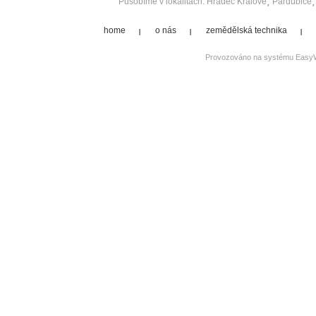
Pusobíme v lokalitach:
Hradec Králové
Pardubice
home
o nás
zemědělská technika
Provozováno na systému
Easy