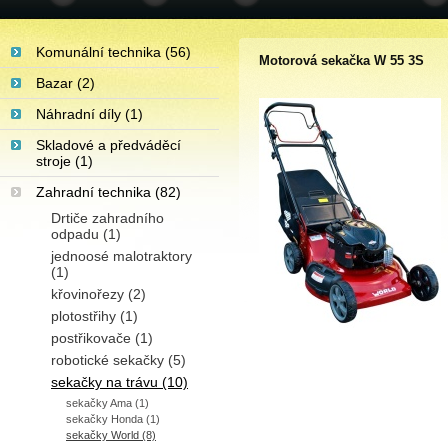
Komunální technika (56)
Motorová sekačka W 55 3S
Bazar (2)
Náhradní díly (1)
Skladové a předváděcí
stroje (1)
Zahradní technika (82)
Drtiče zahradního
odpadu (1)
jednoosé malotraktory
(1)
křovinořezy (2)
plotostřihy (1)
postřikovače (1)
robotické sekačky (5)
sekačky na trávu (10)
sekačky Ama (1)
sekačky Honda (1)
sekačky World (8)