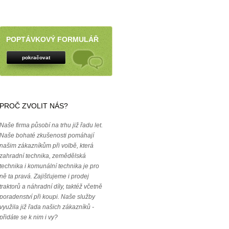
POPTÁVKOVÝ FORMULÁŘ
pokračovat
PROČ ZVOLIT NÁS?
Naše firma působí na trhu již řadu let.
Naše bohaté zkušenosti pomáhají
našim zákazníkům při volbě, která
zahradní technika, zemědělská
technika i komunální technika je pro
ně ta pravá. Zajišťujeme i prodej
traktorů a náhradní díly, taktéž včetně
poradenství při koupi. Naše služby
využila již řada našich zákazníků -
přidáte se k nim i vy?