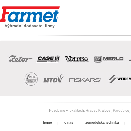
Výhradní dodavatel firmy
Pusobíme v lokalitach:
Hradec Králové
Pardubice
home
o nás
zemědělská technika