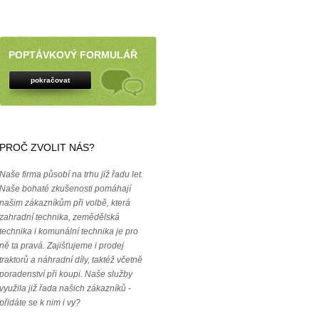
POPTÁVKOVÝ FORMULÁŘ
pokračovat
PROČ ZVOLIT NÁS?
Naše firma působí na trhu již řadu let.
Naše bohaté zkušenosti pomáhají
našim zákazníkům při volbě, která
zahradní technika, zemědělská
technika i komunální technika je pro
ně ta pravá. Zajišťujeme i prodej
traktorů a náhradní díly, taktéž včetně
poradenství při koupi. Naše služby
využila již řada našich zákazníků -
přidáte se k nim i vy?