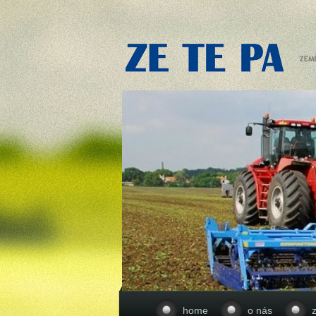
home
o nás