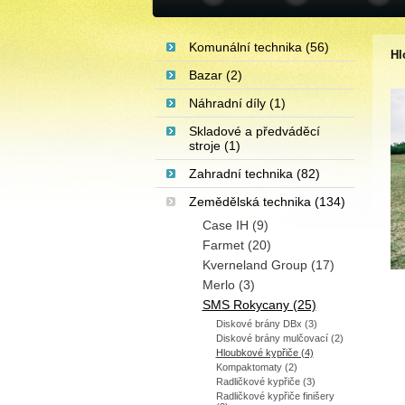
Komunální technika (56)
Hl
Bazar (2)
Náhradní díly (1)
Skladové a předváděcí
stroje (1)
Zahradní technika (82)
Zemědělská technika (134)
Case IH (9)
Farmet (20)
Kverneland Group (17)
Merlo (3)
SMS Rokycany (25)
Diskové brány DBx (3)
Diskové brány mulčovací (2)
Hloubkové kypřiče (4)
Kompaktomaty (2)
Radličkové kypřiče (3)
Radličkové kypřiče finišery