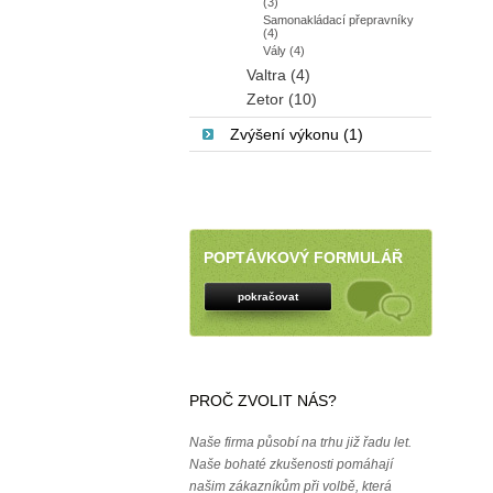
(3)
Samonakládací přepravníky
(4)
Vály (4)
Valtra (4)
Zetor (10)
Zvýšení výkonu (1)
POPTÁVKOVÝ FORMULÁŘ
pokračovat
PROČ ZVOLIT NÁS?
Naše firma působí na trhu již řadu let.
Naše bohaté zkušenosti pomáhají
našim zákazníkům při volbě, která