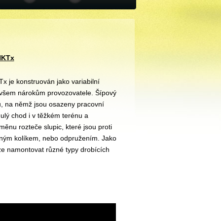
HKTx
x je konstruován jako variabilní
í všem nárokům provozovatele. Šípový
u, na němž jsou osazeny pracovní
nulý chod i v těžkém terénu a
ěnu rozteče slupic, které jsou proti
řižným kolíkem, nebo odpružením. Jako
ze namontovat různé typy drobících