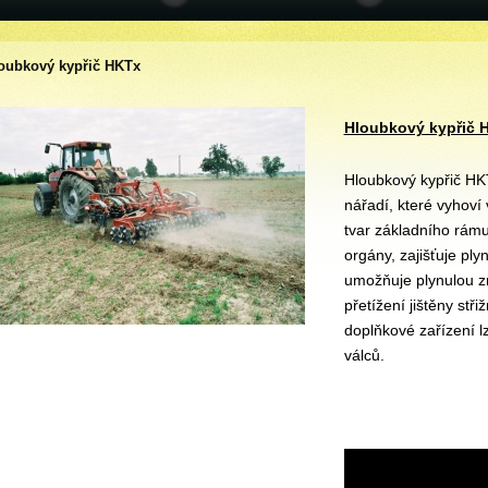
oubkový kypřič HKTx
Hloubkový kypřič 
Hloubkový kypřič HKT
nářadí, které vyhov
tvar základního rám
orgány, zajišťuje ply
umožňuje plynulou zm
přetížení jištěny st
doplňkové zařízení l
válců.