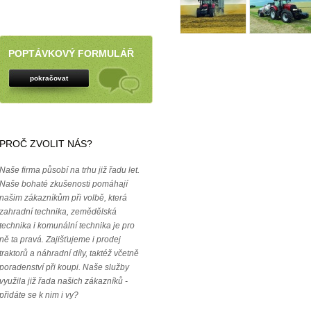
POPTÁVKOVÝ FORMULÁŘ
pokračovat
PROČ ZVOLIT NÁS?
Naše firma působí na trhu již řadu let.
Naše bohaté zkušenosti pomáhají
našim zákazníkům při volbě, která
zahradní technika, zemědělská
technika i komunální technika je pro
ně ta pravá. Zajišťujeme i prodej
traktorů a náhradní díly, taktéž včetně
poradenství při koupi. Naše služby
využila již řada našich zákazníků -
přidáte se k nim i vy?