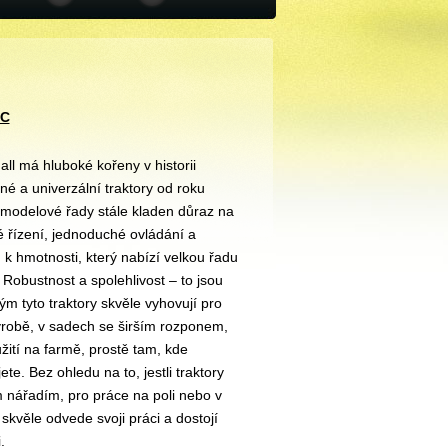
 C
l má hluboké kořeny v historii
né a univerzální traktory od roku
 modelové řady stále kladen důraz na
 řízení, jednoduché ovládání a
k hmotnosti, který nabízí velkou řadu
 Robustnost a spolehlivost – to jsou
rým tyto traktory skvěle vyhovují pro
výrobě, v sadech se širším rozponem,
ití na farmě, prostě tam, kde
e. Bez ohledu na to, jestli traktory
 nářadím, pro práce na poli nebo v
skvěle odvede svoji práci a dostojí
i.