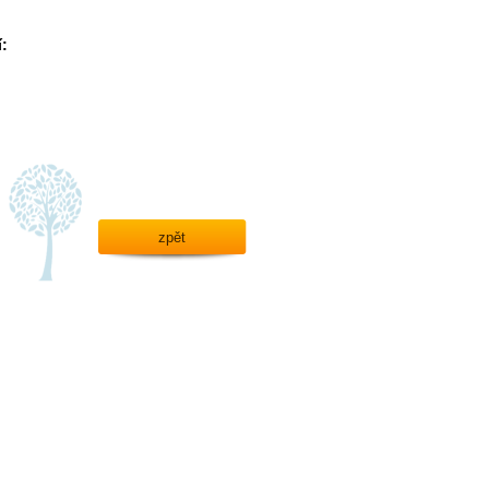
:
zpět