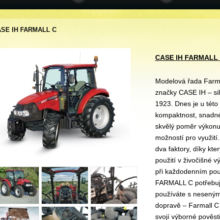
SE IH FARMALL C
CASE IH FARMALL
Modelová řada Farmal
značky CASE IH – sil
1923. Dnes je u této
kompaktnost, snadné
skvělý poměr výkonu 
možností pro využití.
dva faktory, díky kte
použití v živočišné 
při každodenním použ
FARMALL C potřebujet
používáte s neseným
dopravě – Farmall C 
svojí výborné pověst