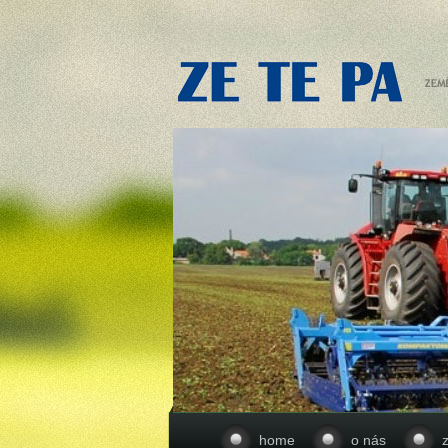
home
o nás