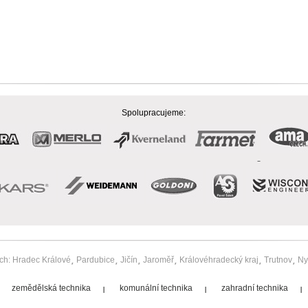
Spolupracujeme:
ach:
Hradec Králové
Pardubice
Jičín
Jaroměř
Královéhradecký kraj
Trutnov
Ny
zemědělská technika
komunální technika
zahradní technika