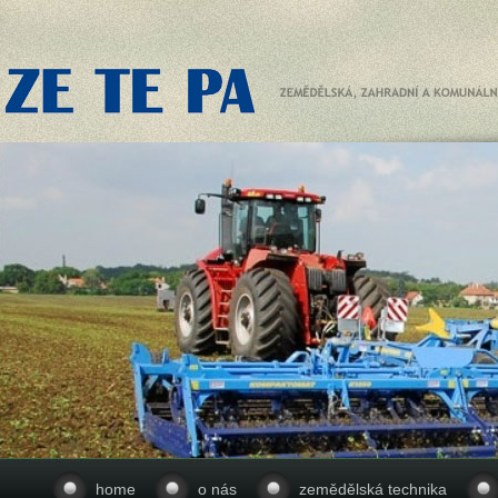
home
o nás
zemědělská technika