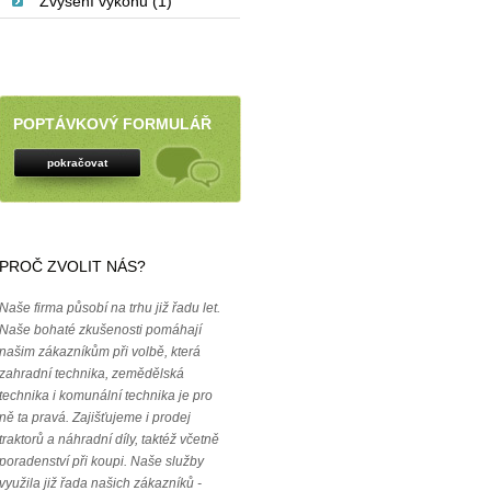
Zvýšení výkonu (1)
POPTÁVKOVÝ FORMULÁŘ
pokračovat
PROČ ZVOLIT NÁS?
Naše firma působí na trhu již řadu let.
Naše bohaté zkušenosti pomáhají
našim zákazníkům při volbě, která
zahradní technika, zemědělská
technika i komunální technika je pro
ně ta pravá. Zajišťujeme i prodej
traktorů a náhradní díly, taktéž včetně
poradenství při koupi. Naše služby
využila již řada našich zákazníků -