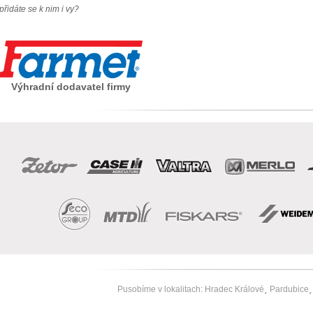
přidáte se k nim i vy?
Výhradní dodavatel firmy
Pusobíme v lokalitach:
Hradec Králové
Pardubice