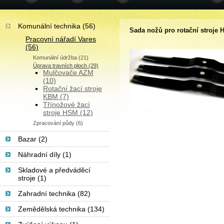
Komunální technika (56)
Sada nožů pro rotační stroje
Pracovní nářadí Vares
(56)
Komunální údržba (21)
Úprava travních ploch (29)
Mulčovače AZM
(10)
Rotační žací stroje
KBM (7)
Třínožové žací
stroje HSM (12)
Zpracování půdy (6)
Bazar (2)
Náhradní díly (1)
Skladové a předváděcí
stroje (1)
Zahradní technika (82)
Zemědělská technika (134)