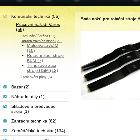
Komunální technika (56)
Sada nožů pro rotační stroje
Pracovní nářadí Vares
(56)
Komunální údržba (21)
Úprava travních ploch (29)
Mulčovače AZM
(10)
Rotační žací stroje
KBM (7)
Třínožové žací
stroje HSM (12)
Zpracování půdy (6)
Bazar (2)
Náhradní díly (1)
Skladové a předváděcí
stroje (1)
Zahradní technika (82)
Zemědělská technika (134)