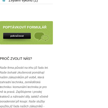
Zvýšení výkonu (1)
POPTÁVKOVÝ FORMULÁŘ
pokračovat
PROČ ZVOLIT NÁS?
Naše firma působí na trhu již řadu let.
Naše bohaté zkušenosti pomáhají
našim zákazníkům při volbě, která
zahradní technika, zemědělská
technika i komunální technika je pro
ně ta pravá. Zajišťujeme i prodej
traktorů a náhradní díly, taktéž včetně
poradenství při koupi. Naše služby
využila již řada našich zákazníků -