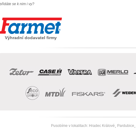
přidáte se k nim i vy?
Výhradní dodavatel firmy
Pusobíme v lokalitach:
Hradec Králové
Pardubice