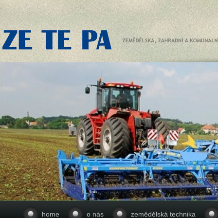
home
o nás
zemědělská technika