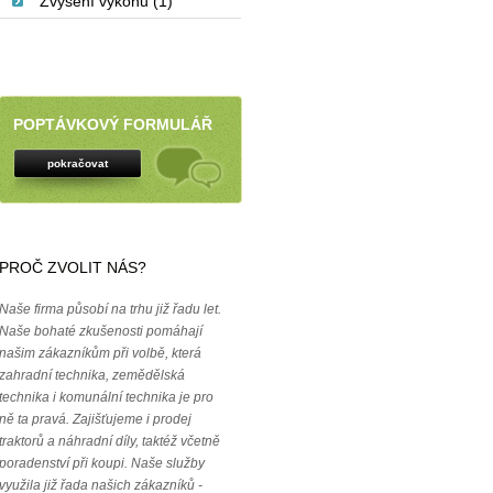
Zvýšení výkonu (1)
POPTÁVKOVÝ FORMULÁŘ
pokračovat
PROČ ZVOLIT NÁS?
Naše firma působí na trhu již řadu let.
Naše bohaté zkušenosti pomáhají
našim zákazníkům při volbě, která
zahradní technika, zemědělská
technika i komunální technika je pro
ně ta pravá. Zajišťujeme i prodej
traktorů a náhradní díly, taktéž včetně
poradenství při koupi. Naše služby
využila již řada našich zákazníků -