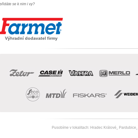
přidáte se k nim i vy?
Výhradní dodavatel firmy
Pusobíme v lokalitach:
Hradec Králové
Pardubice