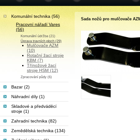
Komunální technika (56)
Sada nožů pro mulčovače AZM
Pracovní nářadí Vares
(56)
Komunální údržba (21)
Úprava travních ploch (29)
Mulčovače AZM
(10)
Rotační žací stroje
KBM (7)
Třínožové žací
stroje HSM (12)
Zpracování půdy (6)
Bazar (2)
Náhradní díly (1)
Skladové a předváděcí
stroje (1)
Zahradní technika (82)
Zemědělská technika (134)