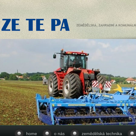
home
o nás
zemědělská technika