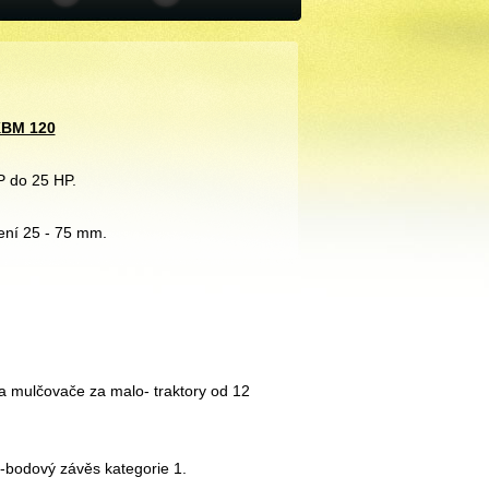
 KBM 120
P do 25 HP.
ení 25 - 75 mm.
 mulčovače za malo- traktory od 12
ří-bodový závěs kategorie 1.