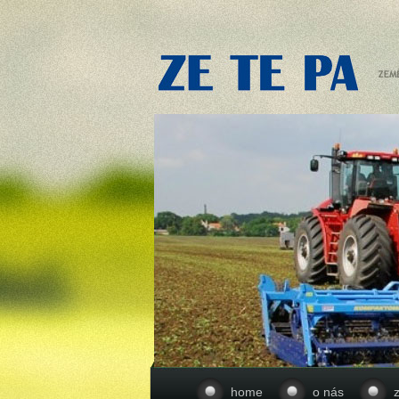
home
o nás