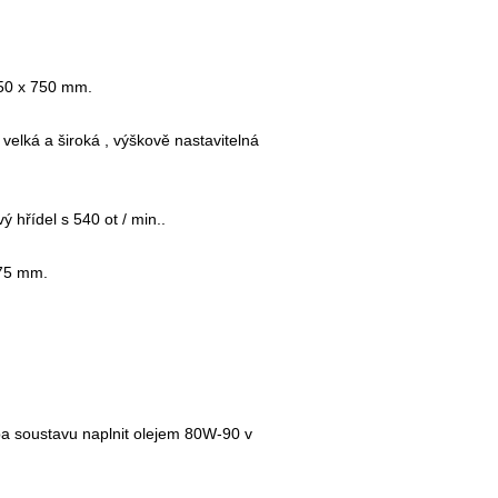
50 x 750 mm.
velká a široká , výškově nastavitelná
 hřídel s 540 ot / min..
 75 mm.
ba soustavu naplnit olejem 80W-90 v