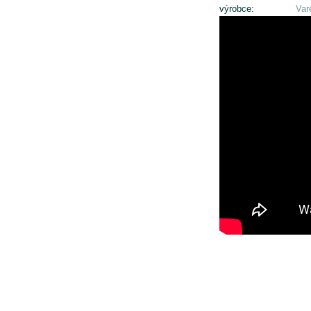
výrobce:
Var