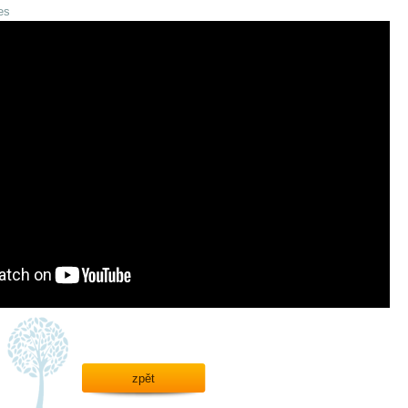
es
zpět