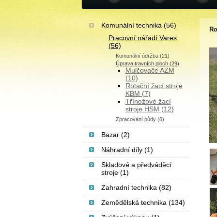
Komunální technika (56)
Ro
Pracovní nářadí Vares
(56)
Komunální údržba (21)
Úprava travních ploch (29)
Mulčovače AZM
(10)
Rotační žací stroje
KBM (7)
Třínožové žací
stroje HSM (12)
Zpracování půdy (6)
Bazar (2)
Náhradní díly (1)
Skladové a předváděcí
stroje (1)
Zahradní technika (82)
Zemědělská technika (134)