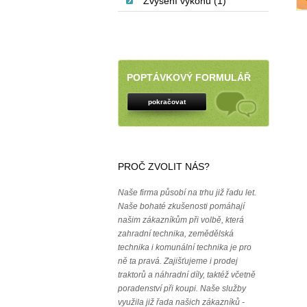
Zvýšení výkonu (1)
POPTÁVKOVÝ FORMULÁŘ
pokračovat
PROČ ZVOLIT NÁS?
Naše firma působí na trhu již řadu let.
Naše bohaté zkušenosti pomáhají
našim zákazníkům při volbě, která
zahradní technika, zemědělská
technika i komunální technika je pro
ně ta pravá. Zajišťujeme i prodej
traktorů a náhradní díly, taktéž včetně
poradenství při koupi. Naše služby
využila již řada našich zákazníků -