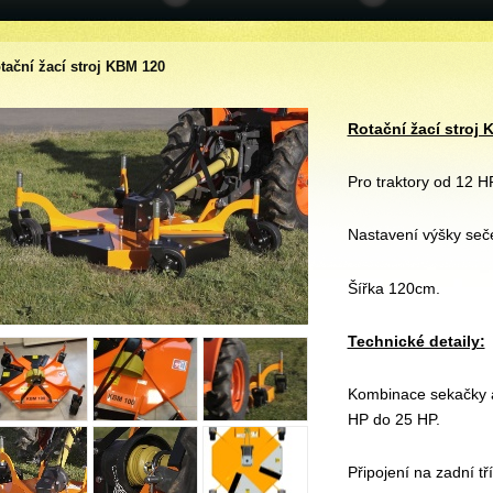
tační žací stroj KBM 120
Rotační žací stroj
Pro traktory od 12 H
Nastavení výšky seč
Šířka 120cm.
Technické detaily:
Kombinace sekačky a
HP do 25 HP.
Připojení na zadní t