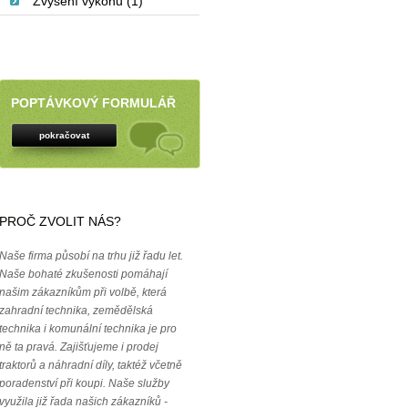
Zvýšení výkonu (1)
POPTÁVKOVÝ FORMULÁŘ
pokračovat
PROČ ZVOLIT NÁS?
Naše firma působí na trhu již řadu let.
Naše bohaté zkušenosti pomáhají
našim zákazníkům při volbě, která
zahradní technika, zemědělská
technika i komunální technika je pro
ně ta pravá. Zajišťujeme i prodej
traktorů a náhradní díly, taktéž včetně
poradenství při koupi. Naše služby
využila již řada našich zákazníků -