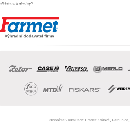
přidáte se k nim i vy?
Výhradní dodavatel firmy
Pusobíme v lokalitach:
Hradec Králové
Pardubice