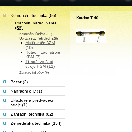
Komunální technika (56)
Kardan T 40
Pracovní nářadí Vares
(56)
Komunální údržba (21)
Úprava travních ploch (29)
Mulčovače AZM
(10)
Rotační žací stroje
KBM (7)
Třínožové žací
stroje HSM (12)
Zpracování půdy (6)
Bazar (2)
Náhradní díly (1)
Skladové a předváděcí
stroje (1)
Zahradní technika (82)
Zemědělská technika (134)