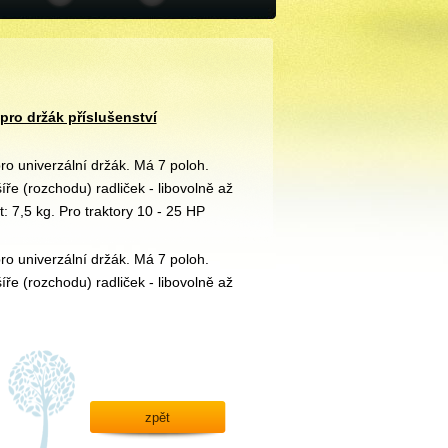
pro držák příslušenství
ro univerzální držák. Má 7 poloh.
ře (rozchodu) radliček - libovolně až
 7,5 kg. Pro traktory 10 - 25 HP
ro univerzální držák. Má 7 poloh.
ře (rozchodu) radliček - libovolně až
zpět