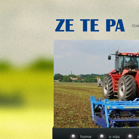
home
o nás