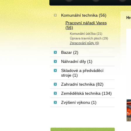
Komunální technika (56)
Hr
Pracovní nářadí Vares
(56)
Komunální údržba (21)
Úprava travních ploch (29)
Zpracování půdy (6)
Bazar (2)
Náhradní díly (1)
Skladové a předváděcí
stroje (1)
Zahradní technika (82)
Zemědělská technika (134)
Zvýšení výkonu (1)