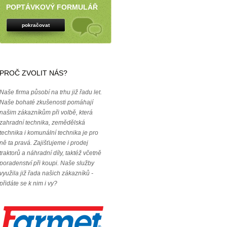
POPTÁVKOVÝ FORMULÁŘ
pokračovat
PROČ ZVOLIT NÁS?
Naše firma působí na trhu již řadu let.
Naše bohaté zkušenosti pomáhají
našim zákazníkům při volbě, která
zahradní technika, zemědělská
technika i komunální technika je pro
ně ta pravá. Zajišťujeme i prodej
traktorů a náhradní díly, taktéž včetně
poradenství při koupi. Naše služby
využila již řada našich zákazníků -
přidáte se k nim i vy?